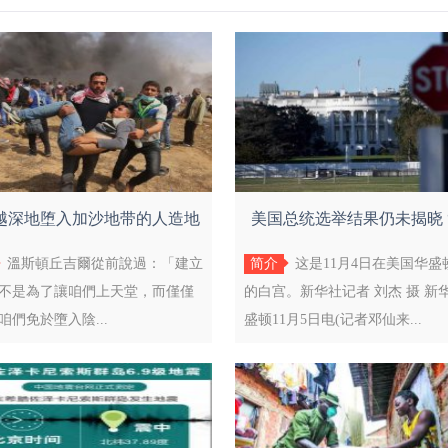
越深地堕入加沙地带的人造地
美国总统选举结果仍未揭晓 
狱时联
州”计
溫斯頓丘吉爾從前說過：「建立
简介
这是11月4日在美国华盛
不是為了讓咱們上天堂，而僅僅
的白宫。新华社记者 刘杰 摄 新
咱們免於墮入陰...
盛顿11月5日电(记者邓仙来...