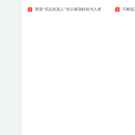
萌宠“四足机器人”充分展现科技与人类
不断提
1
1
姓