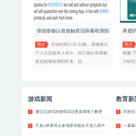
谭德塞确认曾接触新冠病毒检测阳
希腊萨
性者，
简介
当地时间11月1日晚，谭德塞在
简介
个人社交媒体上表示，自己确认曾接触
晓鹏 
新冠病毒检测阳性者，目...
力研究
游戏新闻
教育新
通过沉浸式的游戏试玩更直观地了解更
学校在
1
1
加
生
天龙sf草原等众多场景但能在天龙八部中
一幕幕
2
2
正