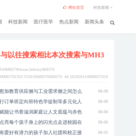
网站首页
科技新闻
闻
科技新闻
医疗医学
热点新闻
新闻头条
与以往搜索相比本次搜索与MH3
10MH370Ocean InfinityMH370
0MH370CEO·352018MH370MH370··44·2018201438MH370103310MH370Oce
CEO·2018MH370MH370CEO·...
详细>>
愈加教育供应侧与工业需求侧之间怎么
08-08
行订单班定向班特色学徒制等多元化人
08-08
赋能让书香滋润家庭让人文底蕴与赤色
08-06
点亮每个孩子身上的闪光点走进校园在
08-06
有爱好有潜力的孩子加入社团和校正接
08-05