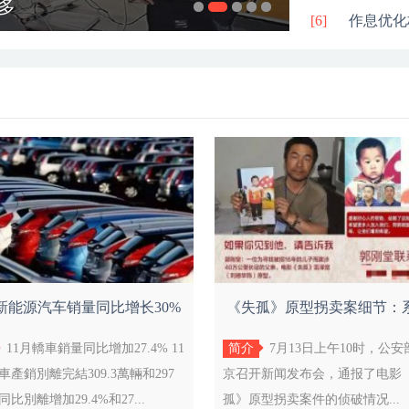
多
学生双向赋
教育智慧点
同时挖掘有
[6]
作息优化
月新能源汽车销量同比增长30%
《失孤》原型拐卖案细节：
营业收入
情侣旅
11月轎車銷量同比增加27.4% 11
简介
7月13日上午10时，公
車產銷別離完結309.3萬輛和297
京召开新闻发布会，通报了电影
比別離增加29.4%和27...
孤》原型拐卖案件的侦破情况...