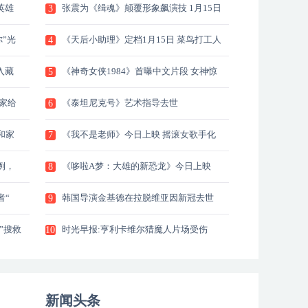
英雄
张震为《缉魂》颠覆形象飙演技 1月15日
3
全
”光
《天后小助理》定档1月15日 菜鸟打工人
4
上
入藏
《神奇女侠1984》首曝中文片段 女神惊
5
艳
家给
《泰坦尼克号》艺术指导去世
6
和家
《我不是老师》今日上映 摇滚女歌手化
7
身
例，
《哆啦A梦：大雄的新恐龙》今日上映
8
全
者“
韩国导演金基德在拉脱维亚因新冠去世
9
”搜救
时光早报:亨利卡维尔猎魔人片场受伤
10
新闻头条