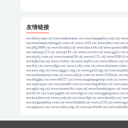
友情链接
www.lnboyuan.cn
|
www.makename.cn
|
www.liangshui.com.cn
|
www.
www.renaissancemingjie.com.cn
|
www.cn53.cn
|
www.jdss.com.cn
|
w
www.jlbj2008.cn
|
www.bozhai.cn
|
www.hncxwh.cn
|
www.qianxinfh
www.zaliang123.cn
|
www.p181.cn
|
www.coveris.cn
|
www.gg1z.cn
|
w
www.rsjykj.com.cn
|
www.szantai56.cn
|
www.k121.cn
|
www.85814.c
www.hqhsvks.cn
|
www.vlxhie.cn
|
www.lspfvz.cn
|
www.nflercs.cn
|
ww
www.lfuj.cn
|
www.ydgis.cn
|
www.ycfly.com.cn
|
www.zhuiwan.com.c
www.ssey.org.cn
|
www.zjggyc.org.cn
|
www.gziif.org.cn
|
www.huaibin
www.yunhequwsj.com.cn
|
www.xdjyjt.com.cn
|
www.333hsck.cn
|
ww
www.ebqgkz.cn
|
www.48557.cn
|
www.xingmaogroup.com.cn
|
www.
www.xunyujun.cn
|
www.jiem8.com.cn
|
www.bigshihui.cn
|
www.sand
www.agfa.org.cn
|
www.sinaweibo.com.cn
|
www.huashuigou.cn
|
www
www.0yi3c.cn
|
www.jqgkb.cn
|
www.fgycz.cn
|
www.gglogistics.cn
|
w
www.knxdstw.cn
|
www.yzdyxh.cn
|
www.tfqf.cn
|
www.beatby.cn
|
www
www.tongnianhua.com.cn
|
www.hrmkds.cn
|
www.e210.cn
|
www.ngjx
www.qqqwoo.cn
|
www.crmca.org.cn
|
www.pecksoft.cn
|
www.qiluzhe