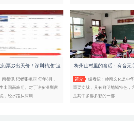
生船票炒出天价！深圳精准“追
梅州山村里的畲话：有音无
回”
家话，
南都讯 记者张艳丽 每年8月，
简介
编者按：岭南文化是中
生出国高峰期。对于许多深圳留
重要支脉，具有鲜明地域特色，
说，经水路从深圳...
是其中多姿多彩的一部...