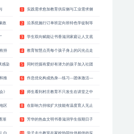
与
实践需求愈加教育供应侧与工业需求侧
1
之
缘政
沿系统施行订单班定向班特色学徒制等
2
多
”
学生双向赋能让书香滋润家庭让人文底
3
蕴
有持
教育智慧点亮每个孩子身上的闪光点走
4
进
狱感染
同时挖掘有爱好有潜力的孩子加入社团
5
和
和推
作息优化构成热身—练习—团体激活—
6
讲
会》
师生看到村庄教育不只发生在讲堂之中
7
也
地区
在影响力持续扩大技能有温度育人无止
8
境
逐渐
芳华的热血文明书香滋润学生假期日子
9
七
 白
学子走出教室在家校协同伙伴相伴的实
10