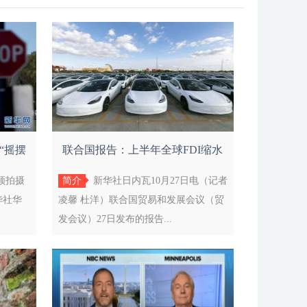
“摇摆
联合国报告：上半年全球FDI缩水
近一半
顿拍摄
简介
新华社日内瓦10月27日电（记者
华社华
凌馨 杜洋）联合国贸易和发展会议（贸
发会议）27日发布的报告...