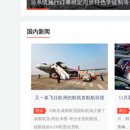
沿系统施行订单班定向班特色学徒制等
国内新闻
又一条飞往欧洲的航线首航航班搭
11
载货物
简介
川航在成都双流国际机场注册了
简介
成都双流-阿拉木图-华沙全货机航线，
月，轎
该航线由A330机型全货机...
萬輛，同