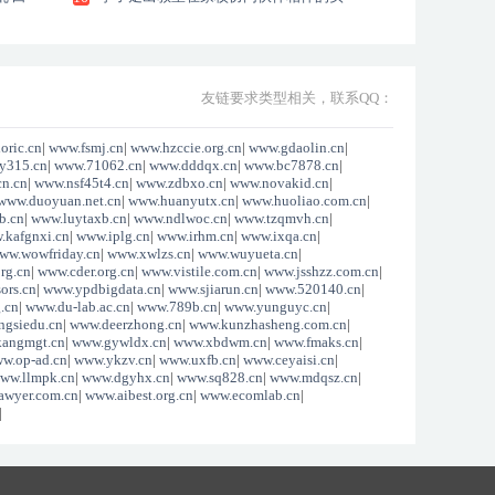
践
友链要求类型相关，联系QQ：
oric.cn
|
www.fsmj.cn
|
www.hzccie.org.cn
|
www.gdaolin.cn
|
y315.cn
|
www.71062.cn
|
www.dddqx.cn
|
www.bc7878.cn
|
n.cn
|
www.nsf45t4.cn
|
www.zdbxo.cn
|
www.novakid.cn
|
www.duoyuan.net.cn
|
www.huanyutx.cn
|
www.huoliao.com.cn
|
b.cn
|
www.luytaxb.cn
|
www.ndlwoc.cn
|
www.tzqmvh.cn
|
.kafgnxi.cn
|
www.iplg.cn
|
www.irhm.cn
|
www.ixqa.cn
|
ww.wowfriday.cn
|
www.xwlzs.cn
|
www.wuyueta.cn
|
rg.cn
|
www.cder.org.cn
|
www.vistile.com.cn
|
www.jsshzz.com.cn
|
ors.cn
|
www.ypdbigdata.cn
|
www.sjiarun.cn
|
www.520140.cn
|
.cn
|
www.du-lab.ac.cn
|
www.789b.cn
|
www.yunguyc.cn
|
ngsiedu.cn
|
www.deerzhong.cn
|
www.kunzhasheng.com.cn
|
kangmgt.cn
|
www.gywldx.cn
|
www.xbdwm.cn
|
www.fmaks.cn
|
w.op-ad.cn
|
www.ykzv.cn
|
www.uxfb.cn
|
www.ceyaisi.cn
|
ww.llmpk.cn
|
www.dgyhx.cn
|
www.sq828.cn
|
www.mdqsz.cn
|
awyer.com.cn
|
www.aibest.org.cn
|
www.ecomlab.cn
|
|