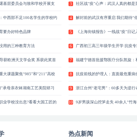
曙基层委员会与致和学校开展支
社区战“疫”心声：武汉人真的都是
3
：中西部不足100名学生的学校约
解封前的武汉有序重启 我们期待“你
4
育要办好特色品牌
《上海街镇报告》一线战“疫”日记
5
没用的三种教育方法
广西初三高三年级学生开学 抗疫专
6
桂
博导获欧洲天文学会奖 系获此奖首
福建宁德首批援鄂医疗分队凯旋：
7
人
大课题聚焦“985”和“211”高校
抗疫前线的护理人：直面最危重病
8
给
归”承母亲衣钵湖南工艺美院研习
浙江台州“老宅男”：60多天为逆行
9
职业学校没出息?看看大国工匠的
9岁男孩深山挖笋走失 40余人“竹海
10
学
热点新闻