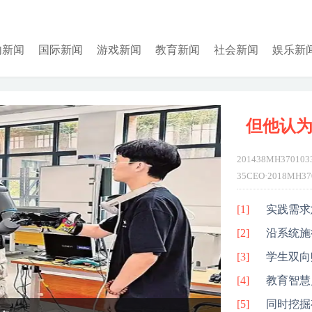
内新闻
国际新闻
游戏新闻
教育新闻
社会新闻
娱乐新
但他认为
201438MH3701033
35CEO·2018MH37
InfinityMH37035
[1]
实践需求
[2]
沿系统施
[3]
学生双向
[4]
教育智慧
[5]
同时挖掘