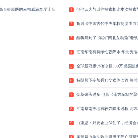
高百姓就医的幸福感满意度让百
但他认为与以往搜索相比本次搜索
1
MH3
折射出中国古代中央集权制度由血
2
治
醒狮舞到了“尔滨”南北互动邀“老铁
3
江南华南有持续性强降水 华北黄淮
4
续
全球新冠累计确诊超580万 美国监
5
情
特朗普下令加强社交媒体监管 脸书
6
特
烟草镜头过多 电影《南方车站的聚
7
获
江南华南等地有较强降水过程 北方
8
多
白重恩：只要企业保住了，经济会
9
恢
美警暴力执法致非裔男子死亡引骚乱
10