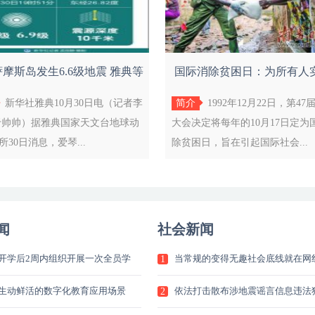
摩斯岛发生6.6级地震 雅典等
国际消除贫困日：为所有人
地有明
会和环
新华社雅典10月30日电（记者李
简介
1992年12月22日，第4
于帅帅）据雅典国家天文台地球动
大会决定将每年的10月17日定为
所30日消息，爱琴...
除贫困日，旨在引起国际社会...
闻
社会新闻
开学后2周内组织开展一次全员学
当常规的变得无趣社会底线就在网
1
的
生动鲜活的数字化教育应用场景
依法打击散布涉地震谣言信息违法
2
人