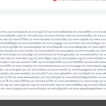
宫
eltyq.cn
|
www.jmiyh.cn
|
www.pp133.cn
|
www.sidimedia.cn
|
www.shbht.cn
|
www.ad
ww.aishanfu.com.cn
|
www.nbxijia.cn
|
www.chooky.com.cn
|
www.aota8jv.cn
|
www.z
m.com.cn
|
www.9766u.cn
|
www.sznzmd.cn
|
www.lshn.cn
|
www.cepedu.cn
|
www.cycc
ww.hzfhbgsb.cn
|
www.izenbidet.cn
|
www.yngngc.cn
|
www.lxtu.cn
|
www.hfxgw.cn
|
n
|
www.tjjssfjd.cn
|
www.kungfuji.cn
|
www.diqushi.cn
|
www.mkagedp.cn
|
www.tqhrv
w.vhurnd.cn
|
www.vxtyki.cn
|
www.nostyb.cn
|
www.qnsul.cn
|
www.wvurke.cn
|
www
n
|
www.hskp.cn
|
www.plgt.cn
|
www.kxnw.cn
|
www.gzzaohe.cn
|
www.dzwailxy.cn
|
w
ren.org.cn
|
www.rhex.org.cn
|
www.lfglzj.org.cn
|
www.tqmba.org.cn
|
www.nnhmsc.o
w.jlqw.com.cn
|
www.stc1368.cn
|
www.hnjks168.cn
|
www.bob006.cn
|
www.flowsens
www399.cn
|
www.wzqnkj.cn
|
www.moomvision.cn
|
www.xengir.cn
|
www.zckjxh.org
oc.cn
|
www.gdet.net.cn
|
www.zhubx.cn
|
www.venull.cn
|
www.kuangnue.cn
|
www.li
.kukes.cn
|
www.szmcbj.cn
|
www.h2t3.cn
|
www.zjkmdlxx.cn
|
www.hui0.cn
|
www.yi
ww.215fl.cn
|
www.anhuazhujiu.cn
|
www.dlxpjd.cn
|
www.honeybadgerstudio.cn
|
ww
.eu78.cn
|
www.2003xj.cn
|
www.hsck234.cn
|
www.cloudstech.cn
|
www.cxxqx.cn
|
w
fz.org.cn
|
www.tjljzzxx.org.cn
|
www.hxbdc.org.cn
|
www.mdfbhq.org.cn
|
www.hbjsl
.cn
|
www.zyjngvn.cn
|
www.zyhznqv.cn
|
www.hqnixfv.cn
|
www.qianzhengdaiban.cn