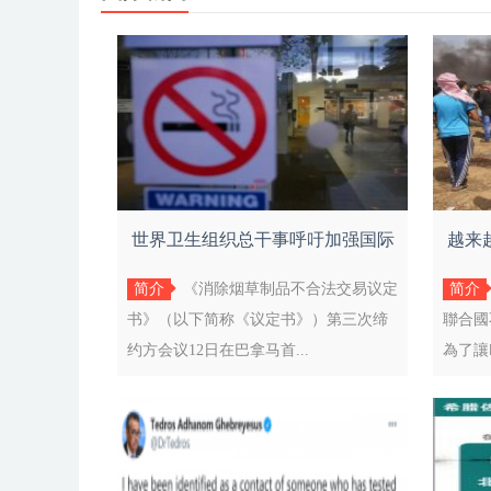
世界卫生组织总干事呼吁加强国际
越来
合作共
简介
《消除烟草制品不合法交易议定
简介
书》（以下简称《议定书》）第三次缔
聯合國
约方会议12日在巴拿马首...
為了讓