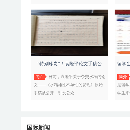
“特别珍贵”！袁隆平论文手稿公
留学
开，档
简介
日前，袁隆平关于杂交水稻的论
简介
文——《水稻雄性不孕性的发现》原始
是留学
手稿被公开，引发公众...
学生来
国际新闻