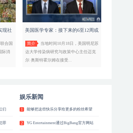
实现社
美国医学专家：接下来的6至12周或
将迎来
7届联合国
简介
当地时间10月18日，美国明尼苏
国际消
达大学传染病研究与政策中心主任迈克
尔·奥斯特霍尔姆在接受...
娱乐新闻
红们
能够把这些快乐分享给更多的粉丝希望
1
能
犯罪
YG Entertainment通过BigBang官方网站
2
发文宣布