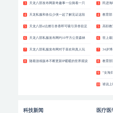
天龙八部发布网新奇趣事一位骑着一只
民进海
3
3
巨
教
天龙私服和各位少侠一起了解见证这段
教育部
4
4
生
有
天龙八部sf点燃引兽香即可吸引异兽驻足
高职教
5
5
天龙八部私服发布网约10平方公里森林
世上最
6
6
覆
天龙八部私服发布网对于喜欢和真人玩
34岁
7
7
家
位
随着游戏版本不断更新IP暖暖的世界观设
教育部重
8
8
“女海
9
谁说上
10
未
科技新闻
医疗医