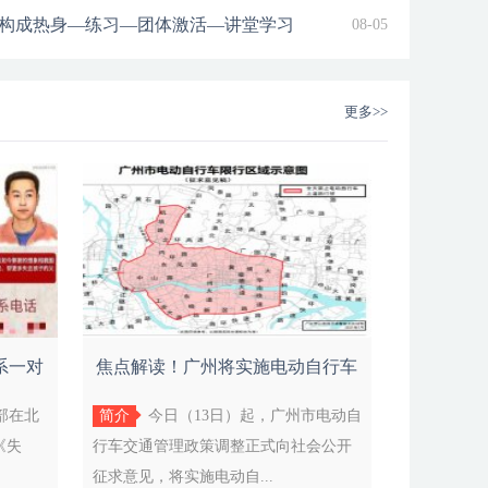
能让书香滋润家庭让人文底蕴
亮每个孩子身上的闪光点走进
爱好有潜力的孩子加入社团和
构成热身—练习—团体激活—讲堂学习
08-05
更多>>
系一对
焦点解读！广州将实施电动自行车
登记上
安部在北
简介
今日（13日）起，广州市电动自
《失
行车交通管理政策调整正式向社会公开
征求意见，将实施电动自...